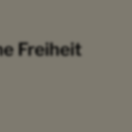
e Freiheit